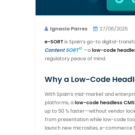
Ignacio Parres
27/06/2025
e-SORT
is Spain’s go-to digital-tran
©
Content
SORT
—a
low-code headle
regulatory peace of mind.
Why a Low-Code Headle
With Spain’s mid-market and enterpri
platforms, a
low-code headless CMS
up to 50 % faster—without vendor loc
from presentation while low-code too
launch new microsites, e-commerce fl