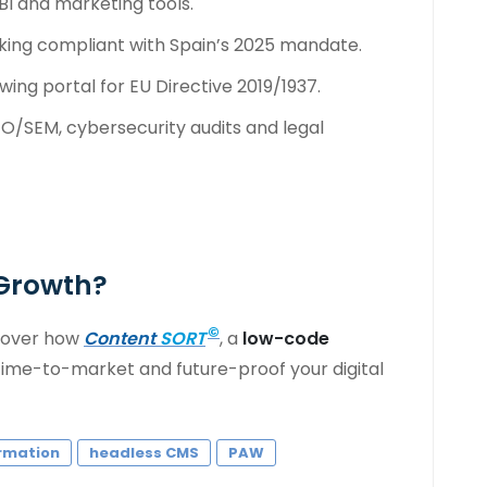
 BI and marketing tools.
king compliant with Spain’s 2025 mandate.
wing portal for EU Directive 2019/1937.
EO/SEM, cybersecurity audits and legal
 Growth?
©
scover how
Content
SORT
, a
low-code
time-to-market and future-proof your digital
ormation
headless CMS
PAW