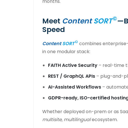
months.
©
Meet
Content
SORT
—B
Speed
©
Content
SORT
combines enterprise
in one modular stack:
FAITH Active Security
– real-time t
REST / GraphQL APIs
– plug-and-pl
AI-Assisted Workflows
– automated
GDPR-ready, ISO-certified hosting
Whether deployed on-prem or as SaaS, 
multisite, multilingual
ecosystem.