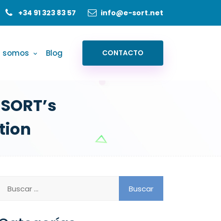
+34 91 323 83 57
info@e-sort.net
s somos
Blog
CONTACTO
-SORT’s
tion