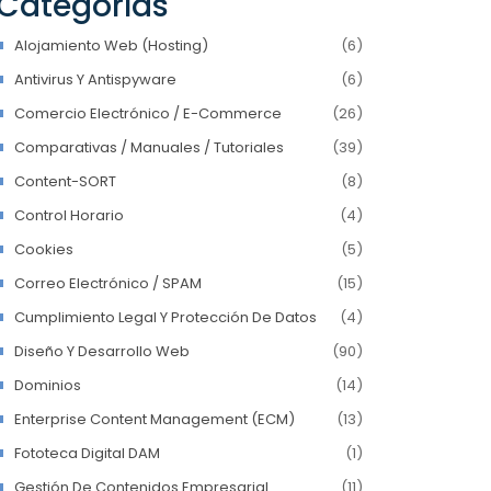
Categorías
Alojamiento Web (hosting)
(6)
Antivirus Y Antispyware
(6)
Comercio Electrónico / E-Commerce
(26)
Comparativas / Manuales / Tutoriales
(39)
Content-SORT
(8)
Control Horario
(4)
Cookies
(5)
Correo Electrónico / SPAM
(15)
Cumplimiento Legal Y Protección De Datos
(4)
Diseño Y Desarrollo Web
(90)
Dominios
(14)
Enterprise Content Management (ECM)
(13)
Fototeca Digital DAM
(1)
Gestión De Contenidos Empresarial
(11)