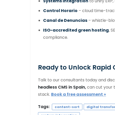
Systems integration
to unify ERP,
Control Horario
– cloud time-trac
Canal de Denuncias
– whistle-blo
ISO-accredited green hosting
, S
compliance.
Ready to Unlock Rapid
Talk to our consultants today and di
headless CMS in Spain,
can cut your 
stack.
Book a free assessment »
Tags:
content-sort
digital transf